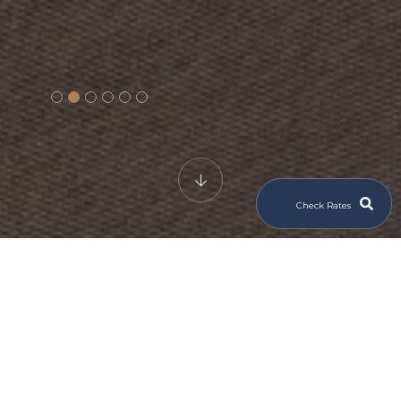
Check Rates
From QAR 290.01
غرفة نوم
غرفة نوم واحدة